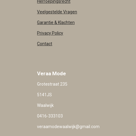
Herroepingsrecht
Veelgestelde Vragen
Garantie & Klachten
Privacy Policy
Contact
Veraa Mode
Grotestraat 235
5141JS
Waalwijk
0416-333103
veraamodewaalwijk@gmail.com