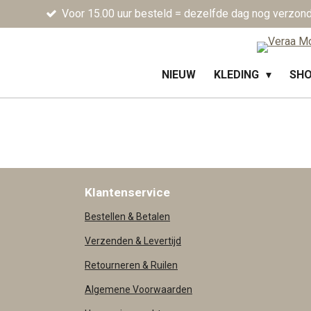
Voor 15.00 uur besteld = dezelfde dag nog verzon
Ga
direct
naar
de
NIEUW
KLEDING
SH
hoofdinhoud
Klantenservice
Bestellen & Betalen
Verzenden & Levertijd
Retourneren & Ruilen
Algemene Voorwaarden