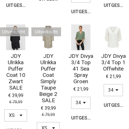
UITGESCHAKELD
UITGESCH
UITGESCHAKELD
Uitverkocht
Uitverkocht
JDY
JDY
JDY Divya
JDY Divya
Ulrikka
Ulrikka
3/4 Top
3/4 Top 1
Puffer
Puffer
41 Sea
Offwhite
Coat 10
Coat
Spray
€ 21,99
Zwart
Simply
Groen
SALE
Taupe
€ 21,99
Beige 2
€ 39,99
SALE
€ 79,99
UITGESCH
€ 39,99
€ 79,99
UITGESCHAKELD