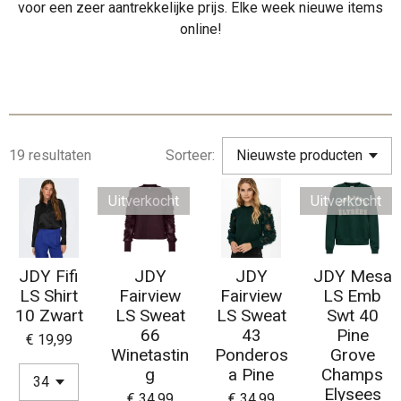
voor een zeer aantrekkelijke prijs. Elke week nieuwe items
online!
19 resultaten
Sorteer:
Uitverkocht
Uitverkocht
JDY Fifi
JDY
JDY
JDY Mesa
LS Shirt
Fairview
Fairview
LS Emb
10 Zwart
LS Sweat
LS Sweat
Swt 40
66
43
Pine
€ 19,99
Winetastin
Ponderos
Grove
g
a Pine
Champs
Elysees
€ 34,99
€ 34,99