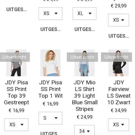
€ 29,99
UITGESCHAKELD
UITGESCHAKELD
UITGESCHAKELD
UITGESCH
Uitverkocht
Uitverkocht
Uitverkocht
JDY Pisa
JDY Pisa
JDY Mio
JDY
SS Print
SS Print
LS Shirt
Fairview
Top 39
Top 1 Wit
39 Light
LS Sweat
Gestreept
Blue Small
10 Zwart
€ 16,99
Stripes
€ 16,99
€ 34,99
€ 24,99
UITGESCHAKELD