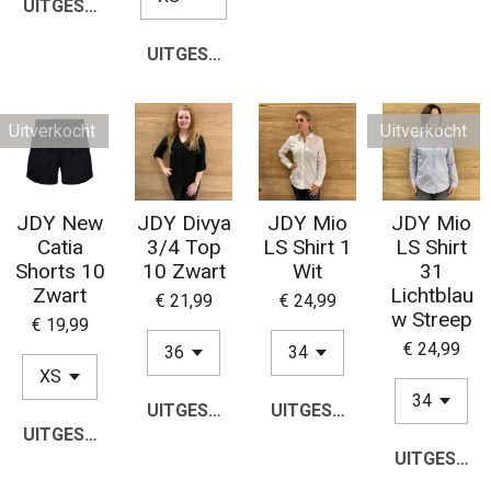
UITGESCHAKELD
UITGESCHAKELD
Uitverkocht
Uitverkocht
JDY New
JDY Divya
JDY Mio
JDY Mio
Catia
3/4 Top
LS Shirt 1
LS Shirt
Shorts 10
10 Zwart
Wit
31
Zwart
Lichtblau
€ 21,99
€ 24,99
w Streep
€ 19,99
€ 24,99
UITGESCHAKELD
UITGESCHAKELD
UITGESCHAKELD
UITGESCH