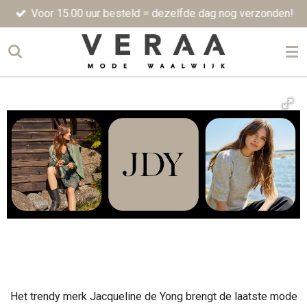
Voor 15.00 uur besteld = dezelfde dag nog verzonden!
Ga
direct
naar
de
hoofdinhoud
Het trendy merk Jacqueline de Yong brengt de laatste mode