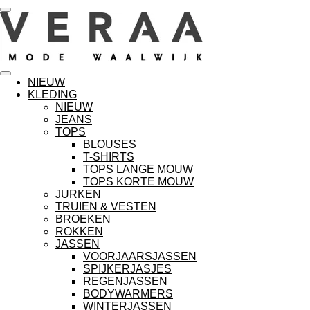
Ga
direct
naar
de
hoofdinhoud
NIEUW
KLEDING
NIEUW
JEANS
TOPS
BLOUSES
T-SHIRTS
TOPS LANGE MOUW
TOPS KORTE MOUW
JURKEN
TRUIEN & VESTEN
BROEKEN
ROKKEN
JASSEN
VOORJAARSJASSEN
SPIJKERJASJES
REGENJASSEN
BODYWARMERS
WINTERJASSEN