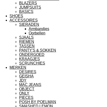
BLAZERS
JUMPSUITS
BASICS
SHOES
ACCESSOIRES
SIERADEN
Armbandjes
Oorbellen
SJAALS
RIEMEN
TASSEN
PANTY'S & SOKKEN
ONDERGOED
KRAAGJES
SCRUNCHIES
MERKEN
DESIRES
GEISHA
JDY
MAC JEANS
OBJECT
ONLY
PIECES
POSH BY POELMAN
SMASHED LEMON