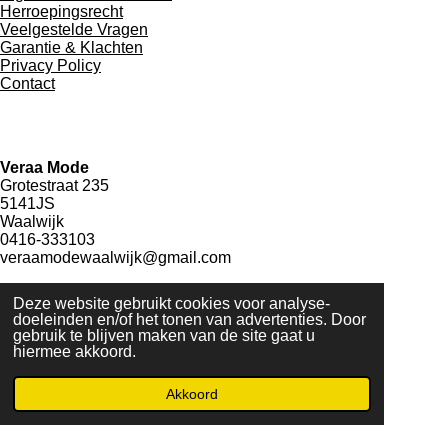
Herroepingsrecht
Veelgestelde Vragen
Garantie & Klachten
Privacy Policy
Contact
Veraa Mode
Grotestraat 235
5141JS
Waalwijk
0416-333103
veraamodewaalwijk@gmail.com
Deze website gebruikt cookies voor analyse-
doeleinden en/of het tonen van advertenties. Door
Veilig betalen
gebruik te blijven maken van de site gaat u
hiermee akkoord.
Akkoord
© 2021 - 2026 Veraa Mode
Powered by
JouwWeb