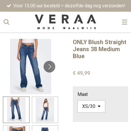
Voor 15.00 uur besteld = dezelfde dag nog verzonden!
Ga
direct
naar
de
hoofdinhoud
ONLY Blush Straight
Jeans 38 Medium
Blue
€ 49,99
Maat