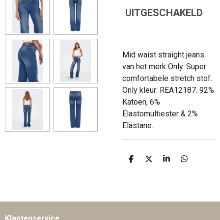
UITGESCHAKELD
Mid waist straight jeans
van het merk Only. Super
comfortabele stretch stof.
Only kleur: REA12187. 92%
Katoen, 6%
Elastomultiester & 2%
Elastane.
D
D
S
D
E
E
H
E
L
E
A
L
E
L
R
E
N
E
N
Klantenservice