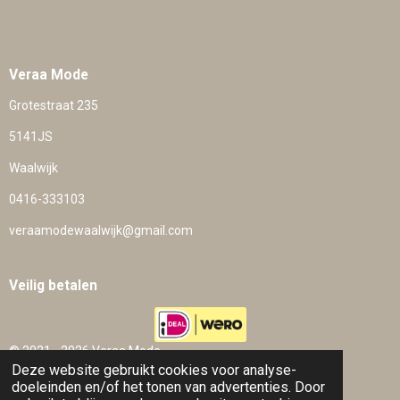
Veraa Mode
Grotestraat 235
5141JS
Waalwijk
0416-333103
veraamodewaalwijk@gmail.com
Veilig betalen
© 2021 - 2026 Veraa Mode
Deze website gebruikt cookies voor analyse-
Powered by
JouwWeb
doeleinden en/of het tonen van advertenties. Door