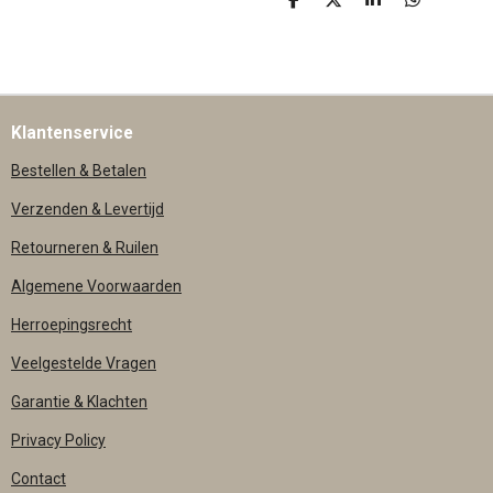
D
D
S
D
E
E
H
E
L
E
A
L
E
L
R
E
N
E
N
Klantenservice
Bestellen & Betalen
Verzenden & Levertijd
Retourneren & Ruilen
Algemene Voorwaarden
Herroepingsrecht
Veelgestelde Vragen
Garantie & Klachten
Privacy Policy
Contact