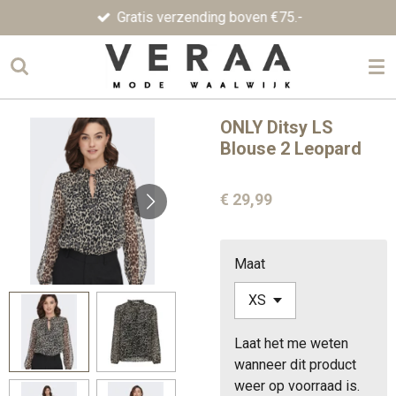
Gratis verzending boven €75.-
Ga
direct
naar
de
hoofdinhoud
ONLY Ditsy LS
Blouse 2 Leopard
€ 29,99
Maat
Laat het me weten
wanneer dit product
weer op voorraad is.