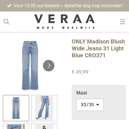
Voor 15.00 uur besteld = dezelfde dag nog verzonden!
Ga
direct
naar
de
hoofdinhoud
ONLY Madison Blush
Wide Jeans 31 Light
Blue CRO371
€ 49,99
Maat