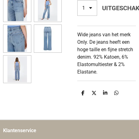
UITGESCHA
Wide jeans van het merk
Only. De jeans heeft een
hoge taille en fijne stretch
denim.
92% Katoen, 6%
Elastomultiester & 2%
Elastane.
D
D
S
D
E
E
H
E
L
E
A
L
E
L
R
E
N
E
N
Klantenservice