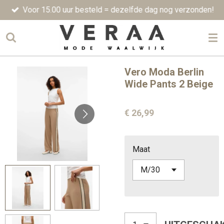
Voor 15.00 uur besteld = dezelfde dag nog verzonden!
Ga
direct
naar
de
hoofdinhoud
Vero Moda Berlin
Wide Pants 2 Beige
€ 26,99
Maat