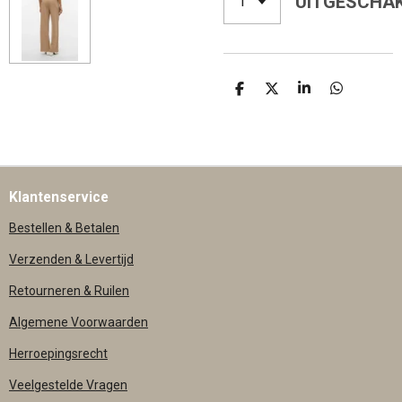
UITGESCHA
D
D
S
D
E
E
H
E
L
E
A
L
E
L
R
E
N
E
N
Klantenservice
Bestellen & Betalen
Verzenden & Levertijd
Retourneren & Ruilen
Algemene Voorwaarden
Herroepingsrecht
Veelgestelde Vragen