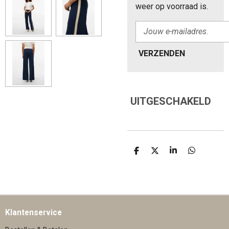
weer op voorraad is.
VERZENDEN
UITGESCHAKELD
D
D
S
D
E
E
H
E
L
E
A
L
E
L
R
E
N
E
N
Klantenservice