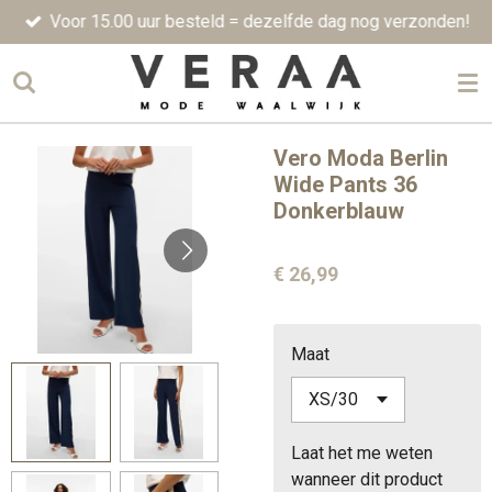
Voor 15.00 uur besteld = dezelfde dag nog verzonden!
Ga
direct
naar
de
hoofdinhoud
Vero Moda Berlin
Wide Pants 36
Donkerblauw
€ 26,99
Maat
Laat het me weten
wanneer dit product