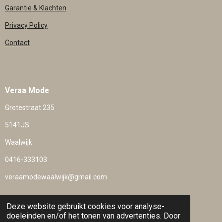
Garantie & Klachten
Privacy Policy
Contact
Veraa Mode
Grotestraat 235
5141JS
Waalwijk
0416-333103
veraamodewaalwijk@gmail.com
Deze website gebruikt cookies voor analyse-
Veilig betalen
doeleinden en/of het tonen van advertenties. Door