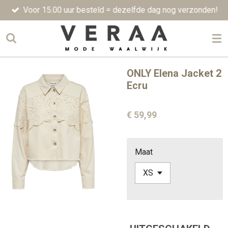
Voor 15.00 uur besteld = dezelfde dag nog verzonden!
Ga
direct
naar
de
hoofdinhoud
ONLY Elena Jacket 2
Ecru
€ 59,99
Maat