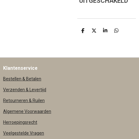
UITGESCHAKELD
D
D
S
D
E
E
H
E
L
E
A
L
E
L
R
E
N
E
N
Klantenservice
Bestellen & Betalen
Verzenden & Levertijd
Retourneren & Ruilen
Algemene Voorwaarden
Herroepingsrecht
Veelgestelde Vragen