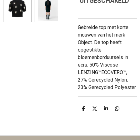
UITGESCHAKELD
Gebreide top met korte
mouwen van het merk
Object. De top heeft
opgestikte
bloemenborduursels in
ecru. 50% Viscose
LENZING™ECOVERO™,
27% Gerecycled Nylon,
23% Gerecycled Polyester.
D
D
S
D
E
E
H
E
L
E
A
L
E
L
R
E
N
E
N