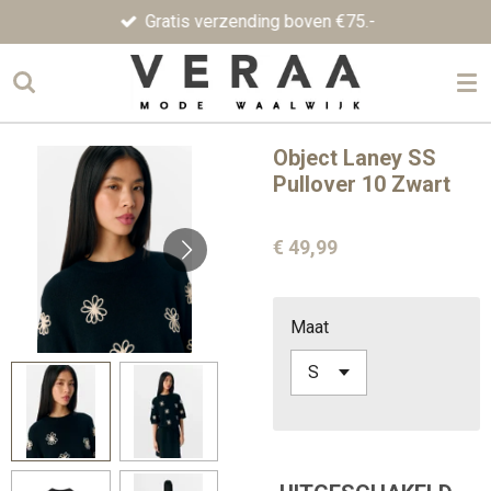
Gratis verzending boven €75.-
Ga
direct
naar
de
hoofdinhoud
Object Laney SS
Pullover 10 Zwart
€ 49,99
Maat