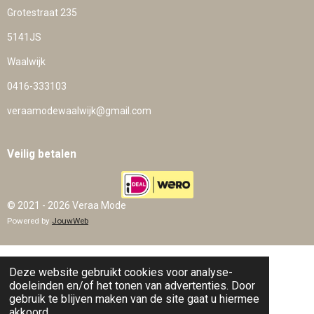
Grotestraat 235
5141JS
Waalwijk
0416-333103
veraamodewaalwijk@gmail.com
Veilig betalen
© 2021 - 2026 Veraa Mode
Powered by
JouwWeb
Deze website gebruikt cookies voor analyse-
doeleinden en/of het tonen van advertenties. Door
gebruik te blijven maken van de site gaat u hiermee
akkoord.