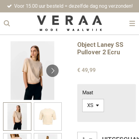
Voor 15.00 uur besteld = dezelfde dag nog verzonden!
Ga
direct
naar
de
hoofdinhoud
Object Laney SS
Pullover 2 Ecru
€ 49,99
Maat