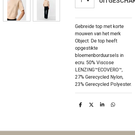
UITGESCHA
Gebreide top met korte
mouwen van het merk
Object. De top heeft
opgestikte
bloemenborduursels in
ecru. 50% Viscose
LENZING™ECOVERO™,
27% Gerecycled Nylon,
23% Gerecycled Polyester.
D
D
S
D
E
E
H
E
L
E
A
L
E
L
R
E
N
E
N