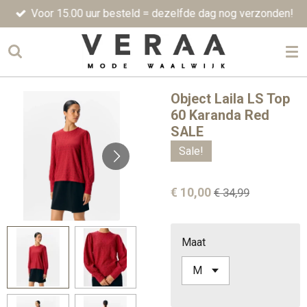
Voor 15.00 uur besteld = dezelfde dag nog verzonden!
Ga
direct
naar
de
hoofdinhoud
Object Laila LS Top
60 Karanda Red
SALE
Sale!
€ 10,00
€ 34,99
Maat