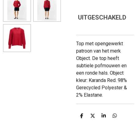
UITGESCHAKELD
Top met opengewerkt
patroon van het merk
Object. De top heeft
subtiele pofmouwen en
een ronde hals. Object
kleur: Karanda Red. 98%
Gerecycled Polyester &
2% Elastane.
D
D
S
D
E
E
H
E
L
E
A
L
E
L
R
E