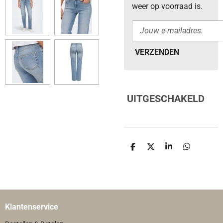
weer op voorraad is.
VERZENDEN
UITGESCHAKELD
D
D
S
D
E
E
H
E
L
E
A
L
E
L
R
E
N
E
N
Klantenservice