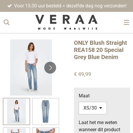
Voor 15.00 uur besteld = dezelfde dag nog verzonden!
Ga
direct
naar
de
hoofdinhoud
ONLY Blush Straight
REA158 20 Special
Grey Blue Denim
€ 49,99
Maat
Laat het me weten
wanneer dit product