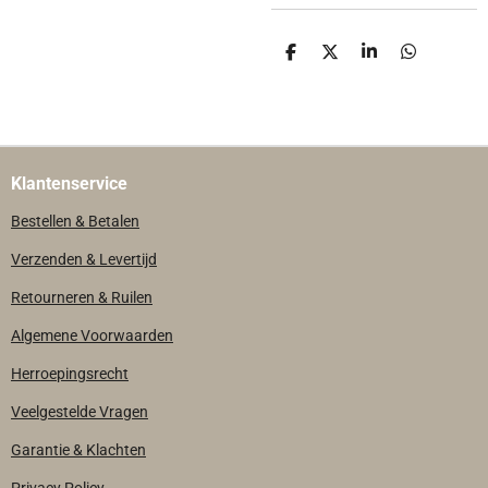
D
D
S
D
E
E
H
E
L
E
A
L
E
L
R
E
N
E
N
Klantenservice
Bestellen & Betalen
Verzenden & Levertijd
Retourneren & Ruilen
Algemene Voorwaarden
Herroepingsrecht
Veelgestelde Vragen
Garantie & Klachten