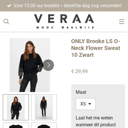
Voor 15.00 uur besteld = dezelfde dag nog verzonden!
Ga
direct
naar
de
hoofdinhoud
ONLY Brooke LS O-
Neck Flower Sweat
10 Zwart
€ 29,99
Maat
Laat het me weten
wanneer dit product