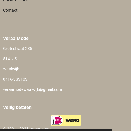
Privacy Policy
Contact
Veraa Mode
Grotestraat 235
5141JS
Waalwijk
0416-333103
veraamodewaalwijk@gmail.com
Veilig betalen
© 2021 - 2026 Veraa Mode