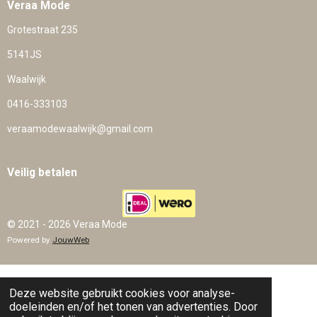
Veraa Mode
Grotestraat 235
5141JS
Waalwijk
0416-333103
veraamodewaalwijk@gmail.com
Veilig betalen
© 2021 - 2026 Veraa Mode
Powered by
JouwWeb
Deze website gebruikt cookies voor analyse-
doeleinden en/of het tonen van advertenties. Door