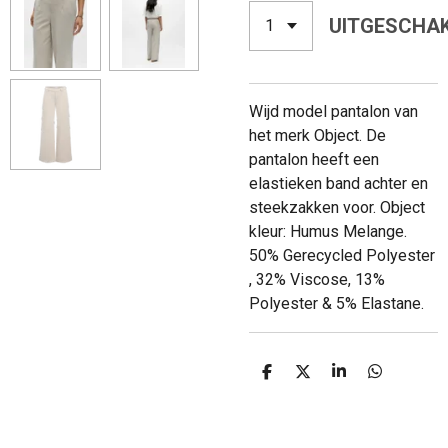
UITGESCHA
Wijd model pantalon van
het merk Object. De
pantalon heeft een
elastieken band achter en
steekzakken voor. Object
kleur: Humus Melange.
50% Gerecycled Polyester
, 32% Viscose, 13%
Polyester & 5% Elastane.
D
D
S
D
E
E
H
E
L
E
A
L
E
L
R
E
N
E
N