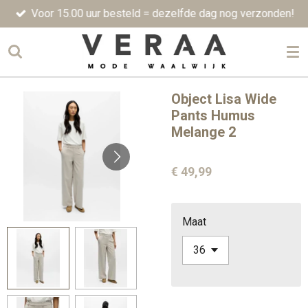
Voor 15.00 uur besteld = dezelfde dag nog verzonden!
Ga
direct
naar
de
hoofdinhoud
Object Lisa Wide
Pants Humus
Melange 2
€ 49,99
Maat