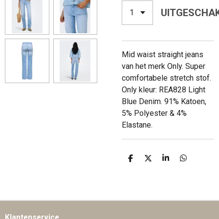
UITGESCHA
Mid waist straight jeans
van het merk Only. Super
comfortabele stretch stof.
Only kleur: REA828 Light
Blue Denim. 91% Katoen,
5% Polyester & 4%
Elastane.
D
D
S
D
E
E
H
E
L
E
A
L
E
L
R
E
N
E
N
Klantenservice