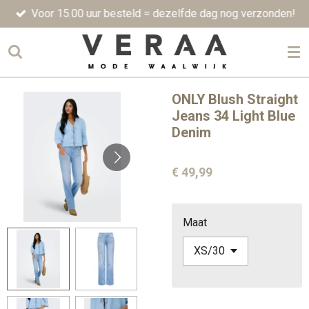
Voor 15.00 uur besteld = dezelfde dag nog verzonden!
Ga
direct
naar
de
hoofdinhoud
ONLY Blush Straight
Jeans 34 Light Blue
Denim
€ 49,99
Maat