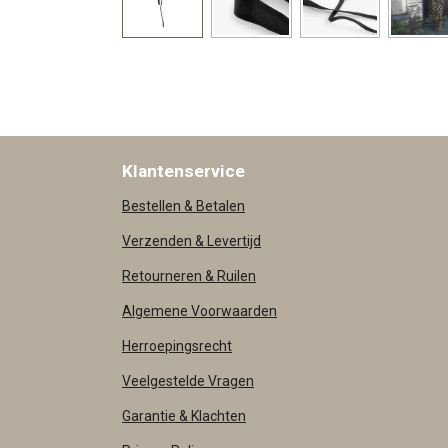
Klantenservice
Bestellen & Betalen
Verzenden & Levertijd
Retourneren & Ruilen
Algemene Voorwaarden
Herroepingsrecht
Veelgestelde Vragen
Garantie & Klachten