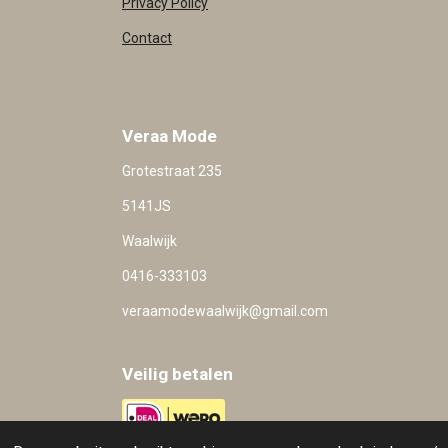
Privacy Policy
Contact
Veraa Mode
Grotestraat 235
5141JS
Waalwijk
0416-333103
veraamodewaalwijk@gmail.com
Veilig betalen