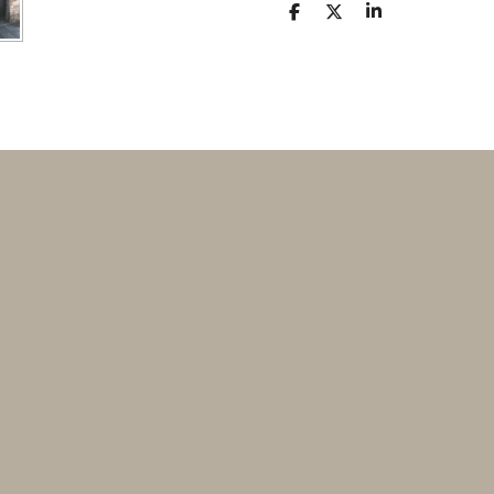
D
D
S
E
E
H
L
E
A
E
L
R
N
E