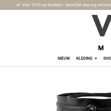
Voor 15.00 uur besteld = dezelfde dag nog verzon
Ga
direct
naar
de
hoofdinhoud
NIEUW
KLEDING
SH