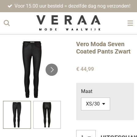
Voor 15.00 uur besteld = dezelfde dag nog verzonden!
Ga
direct
naar
de
hoofdinhoud
Vero Moda Seven
Coated Pants Zwart
€ 44,99
Maat