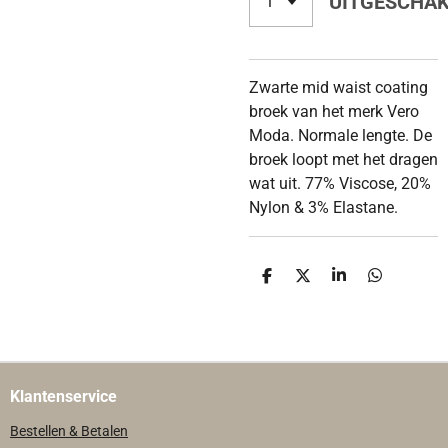
UITGESCHA
Zwarte mid waist coating
broek van het merk Vero
Moda. Normale lengte. De
broek loopt met het dragen
wat uit. 77% Viscose, 20%
Nylon & 3% Elastane.
D
D
S
D
E
E
H
E
L
E
A
L
E
L
R
E
N
E
N
Klantenservice
Bestellen & Betalen