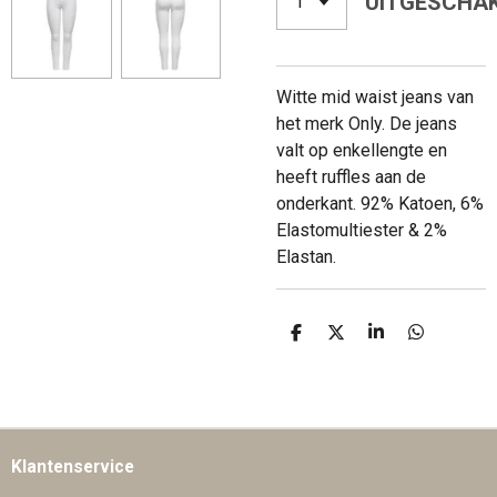
UITGESCHA
Witte mid waist jeans van
het merk Only. De jeans
valt op enkellengte en
heeft ruffles aan de
onderkant.
92% Katoen, 6%
Elastomultiester & 2%
Elastan.
D
D
S
D
E
E
H
E
L
E
A
L
E
L
R
E
N
E
N
Klantenservice