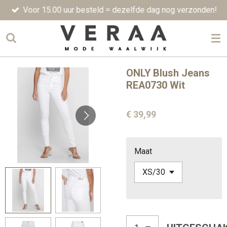
Voor 15.00 uur besteld = dezelfde dag nog verzonden!
Ga
direct
naar
de
hoofdinhoud
ONLY Blush Jeans
REA0730 Wit
€ 39,99
Maat