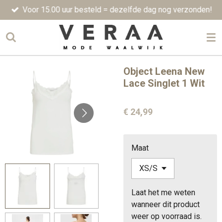
Voor 15.00 uur besteld = dezelfde dag nog verzonden!
Ga
direct
naar
de
hoofdinhoud
Object Leena New
Lace Singlet 1 Wit
€ 24,99
Maat
Laat het me weten
wanneer dit product
weer op voorraad is.