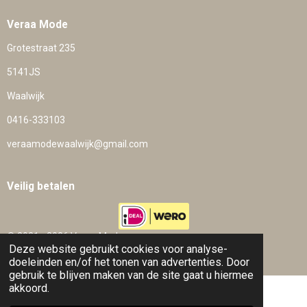
Veraa Mode
Grotestraat 235
5141JS
Waalwijk
0416-333103
veraamodewaalwijk@gmail.com
Veilig betalen
© 2021 - 2026 Veraa Mode
Deze website gebruikt cookies voor analyse-
Powered by
JouwWeb
doeleinden en/of het tonen van advertenties. Door
gebruik te blijven maken van de site gaat u hiermee
akkoord.