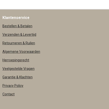
E
L
R
E
N
E
N
Klantenservice
Bestellen & Betalen
Verzenden & Levertijd
Retourneren & Ruilen
Algemene Voorwaarden
Herroepingsrecht
Veelgestelde Vragen
Garantie & Klachten
Privacy Policy
Contact