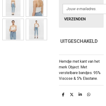
VERZENDEN
UITGESCHAKELD
Hemdje met kant van het
merk Object. Met
verstelbare bandjes. 95%
Viscose & 5% Elastane.
D
D
S
D
E
E
H
E
L
E
A
L