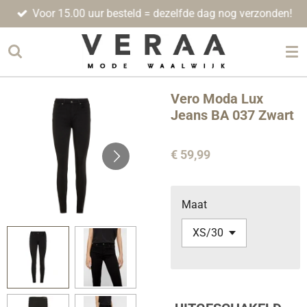
Voor 15.00 uur besteld = dezelfde dag nog verzonden!
Ga
direct
naar
de
hoofdinhoud
Vero Moda Lux
Jeans BA 037 Zwart
€ 59,99
Maat