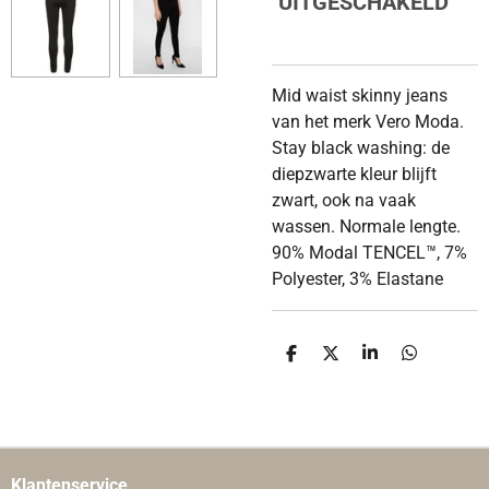
UITGESCHAKELD
Mid waist skinny jeans
van het merk Vero Moda.
Stay black washing: de
diepzwarte kleur blijft
zwart, ook na vaak
wassen. Normale lengte.
90% Modal TENCEL™, 7%
Polyester, 3% Elastane
D
D
S
D
E
E
H
E
L
E
A
L
E
L
R
E
N
E
N
Klantenservice