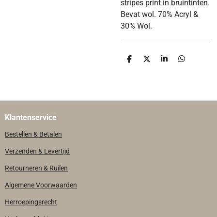
stripes print in bruintinten.
Bevat wol. 70% Acryl &
30% Wol.
D
D
S
D
E
E
H
E
L
E
A
L
E
L
R
E
N
E
N
Klantenservice
Bestellen & Betalen
Verzenden & Levertijd
Retourneren & Ruilen
Algemene Voorwaarden
Herroepingsrecht