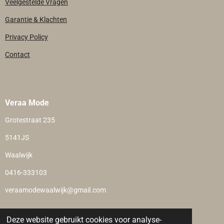
Veelgestelde Vragen
Garantie & Klachten
Privacy Policy
Contact
Veraa Mode
Grotestraat 235
5141JS
Waalwijk
0416-333103
veraamodewaalwijk@gmail.com
Deze website gebruikt cookies voor analyse-
Veilig betalen