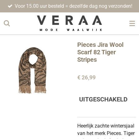
Voor 15.00 uur besteld = dezelfde dag nog verzonden!
Ga
direct
naar
de
hoofdinhoud
Pieces Jira Wool
Scarf 82 Tiger
Stripes
€ 26,99
UITGESCHAKELD
Heerlijk zachte wintersjaal
van het merk Pieces. Tiger